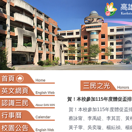
:::
賀！本校參加115年度體促盃
賀！本校參加115年度體促盃
蔡詠甯、李禹緹、李其芸、黃
黃子薴、吳奕璇
、
楊紜禎、楊