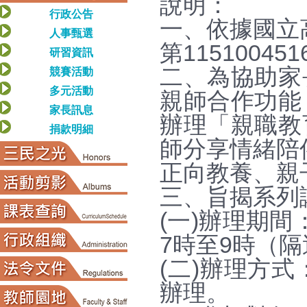
說明：
行政公告
一、依據國立高
人事甄選
第1151004
研習資訊
二、為協助家
競賽活動
多元活動
親師合作功能
家長訊息
辦理「親職教
捐款明細
師分享情緒陪
正向教養、親
三、旨揭系列
(一)辦理期間
7時至9時（
(二)辦理方式：
辦理。