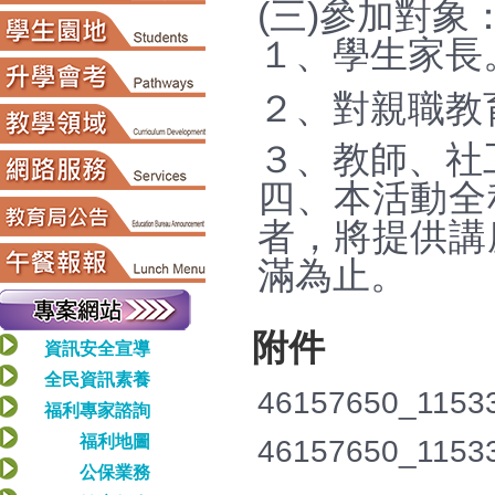
(三)參加對象
１、學生家長
２、對親職教
３、教師、社
四、本活動全
者，將提供講
滿為止。
附件
資訊安全宣導
全民資訊素養
46157650_1153
福利專家諮詢
福利地圖
46157650_1153
公保業務