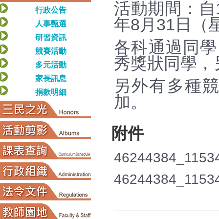
活動期間：自1
行政公告
年8月31日（星
人事甄選
研習資訊
各科通過同學
競賽活動
秀獎狀同學，
多元活動
家長訊息
另外有多種
捐款明細
加。
附件
46244384_11534
46244384_1153